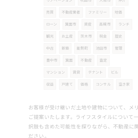
リノベーション
吹田市
大阪市
仲介
売買
不動産業者
ファミリー
地価
ローン
箕面市
資産
高槻市
ランチ
観光
お土産
茨木市
税金
歴史
中古
新築
能勢町
池田市
管理
豊中市
箕面
不動産
査定
マンション
賃貸
テナント
ビル
収益
戸建て
価格
コンサル
空き家
お客様が受け継いだ土地や建物について、メ
ご提案いたします。ライフスタイルについて
択肢も含めた可能性を探りながら、不動産に
ださい。