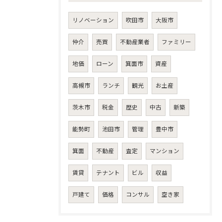
リノベーション
吹田市
大阪市
仲介
売買
不動産業者
ファミリー
地価
ローン
箕面市
資産
高槻市
ランチ
観光
お土産
茨木市
税金
歴史
中古
新築
能勢町
池田市
管理
豊中市
箕面
不動産
査定
マンション
お問い合わせはこちら
賃貸
テナント
ビル
収益
戸建て
価格
コンサル
空き家