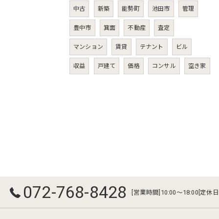
中古
新築
能勢町
池田市
管理
豊中市
箕面
不動産
査定
マンション
賃貸
テナント
ビル
収益
戸建て
価格
コンサル
空き家
072-768-8428
[営業時間]10:00～18:00[