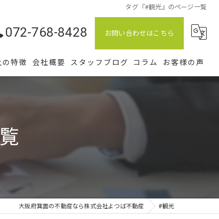
タグ『#観光』のページ一覧
072-768-8428
お問い合わせはこちら
社の特徴
会社概要
スタッフブログ
コラム
お客様の声
土地
中古
一覧
仲介
相続
管理
大阪府箕面の不動産なら株式会社よつば不動産
#観光