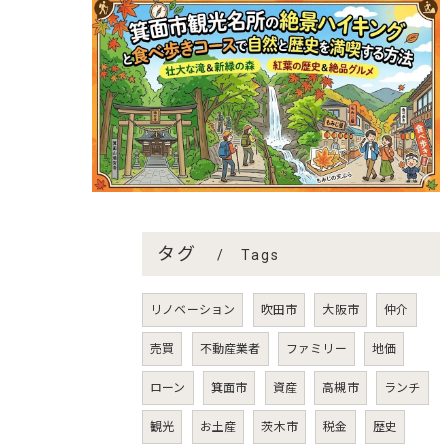
タグ
Tags
リノベーション
吹田市
大阪市
仲介
売買
不動産業者
ファミリー
地価
ローン
箕面市
資産
高槻市
ランチ
観光
お土産
茨木市
税金
歴史