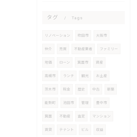
タグ
Tags
リノベーション
吹田市
大阪市
仲介
売買
不動産業者
ファミリー
地価
ローン
箕面市
資産
高槻市
ランチ
観光
お土産
茨木市
税金
歴史
中古
新築
能勢町
池田市
管理
豊中市
箕面
不動産
査定
マンション
賃貸
テナント
ビル
収益