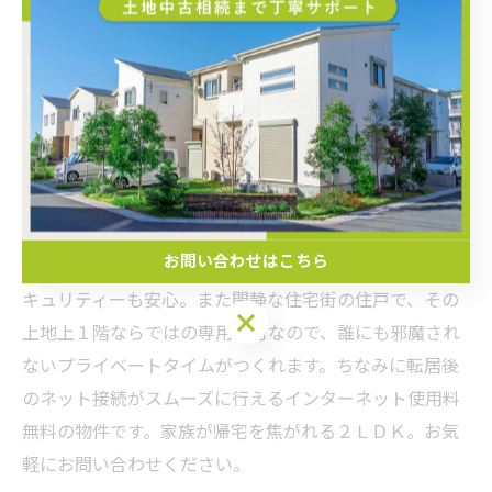
お問い合わせはこちら
弊社管理物件で築５年以内の建物、防犯カメラ採用でセ
キュリティーも安心。また閑静な住宅街の住戸で、その
お問い合わせはこちら
上地上１階ならではの専用庭付なので、誰にも邪魔され
ないプライベートタイムがつくれます。ちなみに転居後
のネット接続がスムーズに行えるインターネット使用料
無料の物件です。家族が帰宅を焦がれる２ＬＤＫ。お気
軽にお問い合わせください。