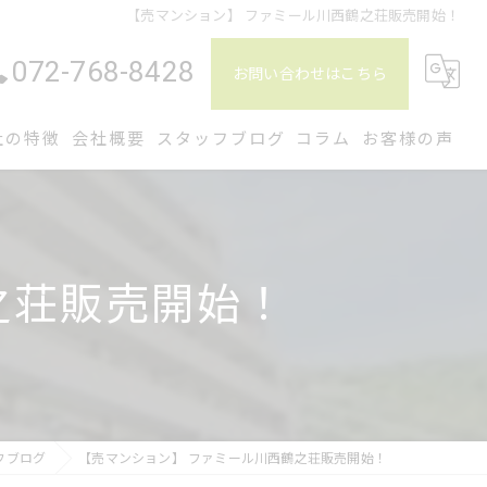
【売マンション】 ファミール川西鶴之荘販売開始！
072-768-8428
お問い合わせはこちら
社の特徴
会社概要
スタッフブログ
コラム
お客様の声
土地
中古
之荘販売開始！
仲介
相続
管理
フブログ
【売マンション】 ファミール川西鶴之荘販売開始！