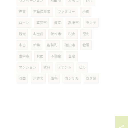
リノベーション
吹田市
大阪市
仲介
売買
不動産業者
ファミリー
地価
ローン
箕面市
資産
高槻市
ランチ
観光
お土産
茨木市
税金
歴史
中古
新築
能勢町
池田市
管理
豊中市
箕面
不動産
査定
マンション
賃貸
テナント
ビル
収益
戸建て
価格
コンサル
空き家