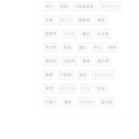
仲介
売買
不動産業者
ファミリー
地価
ローン
箕面市
資産
高槻市
ランチ
観光
お土産
茨木市
税金
歴史
中古
新築
能勢町
池田市
管理
豊中市
箕面
不動産
査定
マンション
賃貸
テナント
ビル
収益
戸建て
価格
コンサル
空き家