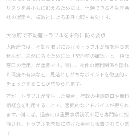
は
リスクを最小限に抑えるためには、信頼できる不動産会
大阪府で安心できる不動産選びのコツを解
社の選定や、複数社による条件比較も有効です。
説
大阪府で不動産トラブルを未然に防ぐ要点
トラブル回避のために活用したい情報源
大阪府では、不動産取引におけるトラブルが後を絶ちま
不動産の口コミや行政処分事例の活用方法
せんが、未然に防ぐためには「契約前の確認」と「相談
不動産会社選びで注意すべきポイント一覧
窓口の活用」が重要です。特に、物件の権利関係や隠れ
実例から学ぶ不動産の収益とトラブル対策
た瑕疵の有無など、見落としがちなポイントを徹底的に
不動産の収益構造とトラブル事例を解説
チェックすることが求められます。
大阪府の不動産オーナーが実践した回避策
万が一トラブルが発生した場合、行政の相談窓口や無料
実際に役立った不動産収益アップの工夫
相談会を利用することで、客観的なアドバイスが得られ
経営トラブルを防ぐための実践知識まとめ
ます。例えば、過去には重要事項説明不足を専門家に指
損失を未然に防ぐ不動産運営の工夫方法
摘され、トラブルを未然に防げた事例も報告されていま
安心経営のカギとなる不動産会社選びのコツ
す。