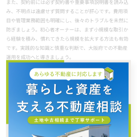
また、契約前には必ず契約書や重要事項説明書を読み込
み、不明点は遠慮せず質問することが肝心です。費用項
目や管理業務範囲も明確にし、後々のトラブルを未然に
防ぎましょう。初心者オーナーは、まず小規模な取引か
ら経験を積み、慣れてきたら規模を拡大する方法も有効
です。実践的な知識と慎重な判断で、大阪府での不動産
運用を成功へと導きましょう。
取引リスクを見極める実践的
不動産知識
不動産取引で気をつけるべきリスクポイント
不動産オーナーが大阪府で取引を行う際、最も注意すべ