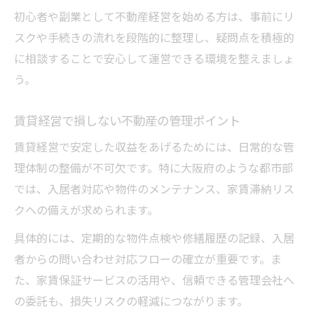
信頼できる不動産会社を見極めるチェック
初心者や副業として不動産経営を始める方は、事前にリ
法
スクや手続きの流れを段階的に整理し、疑問点を積極的
大阪府で不動産会社選びを失敗しないため
に相談することで安心して運営できる環境を整えましょ
に
う。
不動産会社の特徴と選び方の実践ポイント
賃貸経営で損しない不動産の管理ポイント
悪質業者を避ける不動産会社選定の注意点
安心経営に直結する不動産会社の選択基準
賃貸経営で安定した収益をあげるためには、日常的な管
理体制の整備が不可欠です。特に大阪府のような都市部
では、入居者対応や物件のメンテナンス、家賃滞納リス
クへの備えが求められます。
具体的には、定期的な物件点検や修繕履歴の記録、入居
者からの問い合わせ対応フローの確立が重要です。ま
た、家賃保証サービスの活用や、信頼できる管理会社へ
の委託も、損失リスクの軽減につながります。