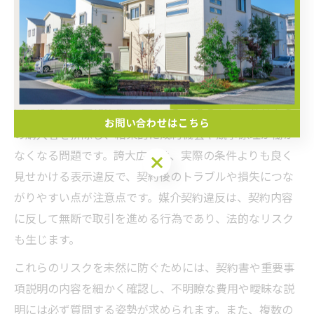
きは「三大タブー」と呼ばれる業界特有のリスクです。
具体的には、囲い込み、誇大広告、媒介契約違反が代表
的な例として挙げられます。これらは不動産会社や仲介
業者の対応次第で、オーナーが不利益を被るケースが少
なくありません。
囲い込みは、売却物件を自社のみで扱うことで他社から
お問い合わせはこちら
の購入者を排除し、結果的に成約機会や競争原理が働か
なくなる問題です。誇大広告は、実際の条件よりも良く
お問い合わせはこちら
見せかける表示違反で、契約後のトラブルや損失につな
がりやすい点が注意点です。媒介契約違反は、契約内容
に反して無断で取引を進める行為であり、法的なリスク
も生じます。
これらのリスクを未然に防ぐためには、契約書や重要事
項説明の内容を細かく確認し、不明瞭な費用や曖昧な説
明には必ず質問する姿勢が求められます。また、複数の