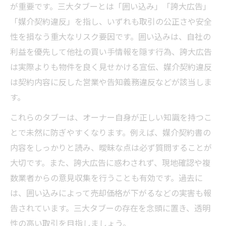
が重要です。三大タブーとは「囲い込み」「誇大広告」
「媒介契約違反」を指し、いずれも取引の公正さや安全
性を損なう重大なリスク要因です。囲い込みは、自社の
利益を優先して他社の買い手情報を隠す行為、誇大広告
は実際よりも物件を良く見せかける宣伝、媒介契約違反
は契約内容に反した営業や告知義務違反などが該当しま
す。
これらのタブーは、オーナー自身が正しい知識を持つこ
とで未然に防ぎやすくなります。例えば、媒介契約書の
内容をしっかりと読み、曖昧な点は必ず質問することが
大切です。また、誇大広告に惑わされず、現地確認や複
数業者からの意見収集を行うことも有効です。過去に
は、囲い込みによって売却価格が下がるなどの実害も報
告されています。三大タブーの存在を念頭に置き、透明
性の高い取引を目指しましょう。