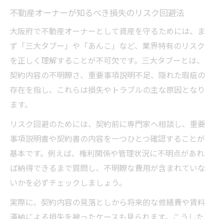
大阪府で頻発する不動産トラブルの実態
不動産オーナーが知るべき損失のリスク回避法
取引現場で遭遇しやすい三大リスクの例
大阪府で不動産オーナーとして資産を守るためには、ま
三大タブーを回避する実践的な不動産知識
ず「三大タブー」や「あんこ」など、業界特有のリスク
トラブルを避けるための判断基準と対策
を正しく理解することが不可欠です。三大タブーとは、
取引リスクを見極める実践的不動産知識
契約内容の不明瞭さ、重要事項説明不足、隠れた瑕疵の
不動産取引で気をつけるべきリスクポイン
存在を指し、これらは損失やトラブルの主な原因となり
ト
ます。
現場で役立つ不動産リスク管理の実践方法
リスク回避のためには、契約前に専門家へ相談し、重要
大阪府で求められる不動産知識の深め方
事項説明書や契約書の内容を一つひとつ確認することが
あんこ業者など仲介構造への警戒点を解説
基本です。例えば、権利関係や管理状況に不明点があれ
損失を防ぐために知っておきたい不動産用
ば納得できるまで質問し、不明瞭な費用が含まれていな
語
いかを必ずチェックしましょう。
大阪府で悪質業者を避けるための着眼点
実際に、契約内容の見落としから将来的な修繕費や賃料
悪質不動産業者を見分ける具体的サインと
滞納による損失を被ったケースも見られます。こうした