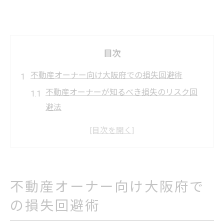
目次
不動産オーナー向け大阪府での損失回避術
不動産オーナーが知るべき損失のリスク回
避法
大阪府で不動産トラブルを未然に防ぐ要点
賃貸経営で損しない不動産の管理ポイント
不動産契約時に気をつけたい注意事項
大阪エリアで安心できる不動産対策の基礎
不動産オーナー向け大阪府で
三大タブーを知り不動産取引に備えるには
の損失回避術
不動産取引の三大タブーを正しく理解する