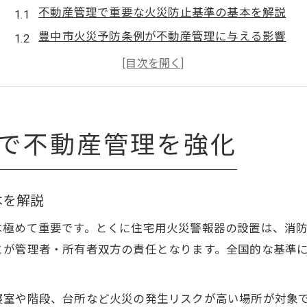
不動産管理で重要な火災防止基準の基本を解説
豊中市火災予防条例が不動産管理に与える影響
消防署立入検査と不動産物件の対応ポイント
不動産現場で押さえたい火災防止基準の最新動向
火災防止基準の違いと不動産管理のリスク対策
条例差に迷わない不動産実務の最新知識
で不動産管理を強化
不動産で押さえるべき条例の違いと実務対応
豊中市火災予防条例施行規則の不動産実務ポイン
本を解説
条例差が不動産管理に及ぼす影響と実践策
は極めて重要です。とくに住宅用火災警報器の設置は、消
火災防止条例を活用した不動産管理の注意点
とが管理者・所有者双方の責任となります。全国的な基準
不動産管理で条例差を確認する重要性と手順
住宅用火災警報器の設置で守る安全な暮らし
室や階段、台所など火災の発生リスクが高い場所が対象で
不動産管理で知るべき住宅用火災警報器の設置基