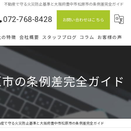
不動産で守る火災防止基準と大阪府豊中市松原市の条例差完全ガイド
072-768-8428
お問い合わせはこちら
社の特徴
会社概要
スタッフブログ
コラム
お客様の声
土地
中古
原市の条例差完全ガイド
仲介
相続
管理
動産で守る火災防止基準と大阪府豊中市松原市の条例差完全ガイド