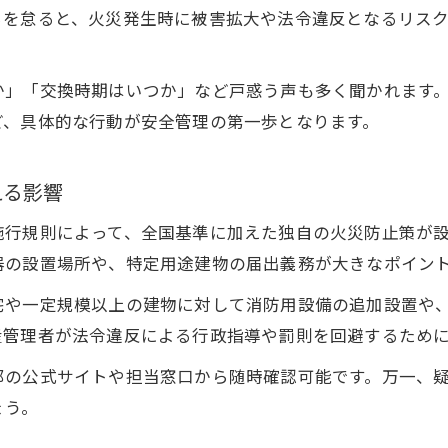
らを怠ると、火災発生時に被害拡大や法令違反となるリス
火災警報器設置場所と不動産の安全管理の関係
不動産で押さえる住宅用火災警報器の交換目安
か」「交換時期はいつか」など戸惑う声も多く聞かれます
不動産管理現場での火災警報器点検の重要性
ど、具体的な行動が安全管理の第一歩となります。
火災警報器設置ミスを防ぐ不動産管理のコツ
不動産管理に役立つ条例と届出の実践ガイド
える影響
不動産管理で必要な豊中市消防届出の流れ
施行規則によって、全国基準に加えた独自の火災防止策が
火災予防条例と不動産届出実務の押さえ方
器の設置場所や、特定用途建物の届出義務が大きなポイン
不動産管理者が守るべき条例と届出書類の注意点
宅や一定規模以上の建物に対して消防用設備の追加設置や
条例遵守で不動産管理トラブルを防ぐ方法
産管理者が法令違反による行政指導や罰則を回避するため
豊中市火災予防条例が届出に及ぼす実務影響
火災警報器10年交換の実務ポイントを解説
部の公式サイトや担当窓口から随時確認可能です。万一、
ょう。
不動産で重要な火災警報器10年交換の理由
火災警報器交換時期を見極める不動産管理術