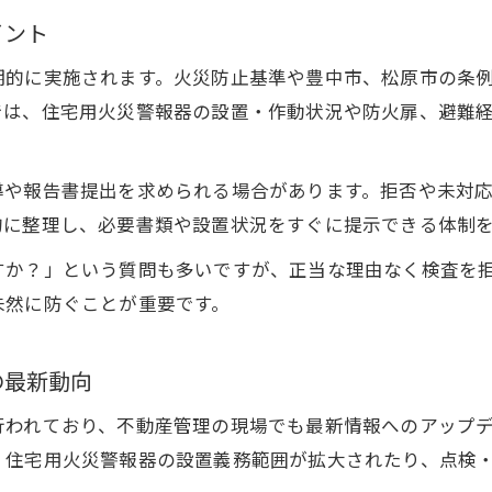
イント
不動産管理者向け火災警報器点検と交換方法
住宅用火災警報器の10年交換義務と不動産対応
期的に実施されます。火災防止基準や豊中市、松原市の条
では、住宅用火災警報器の設置・作動状況や防火扉、避難
火災警報器交換の記録管理と不動産の安全対策
条例の違いを押さえた安心不動産管理術
条例の違いを理解した不動産管理の進め方
導や報告書提出を求められる場合があります。拒否や未対
的に整理し、必要書類や設置状況をすぐに提示できる体制
不動産管理で安全を守る条例遵守の実践例
豊中市と松原市の火災防止条例の違いを解説
すか？」という質問も多いですが、正当な理由なく検査を
お問い合わせはこちら
お問い合わせはこちら
未然に防ぐことが重要です。
不動産の安全管理強化につながる条例確認術
火災防止基準を守る不動産管理の注意事項
の最新動向
行われており、不動産管理の現場でも最新情報へのアップ
、住宅用火災警報器の設置義務範囲が拡大されたり、点検