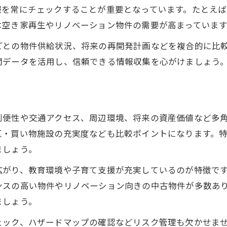
報を常にチェックすることが重要となっています。たとえ
建築条件なし不動産土地の魅力と活用法
は空き家再生やリノベーション物件の需要が高まっています
生野区売り土地の最新不動産相場を解説
ごとの物件供給状況、将来の再開発計画などを複合的に比
不動産で土地購入時の注意すべき点とは
開データを活用し、信頼できる情報収集を心がけましょう
更地不動産の特性と購入メリットを紹介
注目される生野区の空き家活用方法
不動産空き家を活かす賢いリノベ戦略
利便性や交通アクセス、周辺環境、将来の資産価値など多
生野区空き家の不動産活用アイデア集
区・買い物施設の充実度なども比較ポイントになります。
空き家不動産購入で得られる収益性の秘密
ましょう。
不動産投資家向け空き家利活用のポイント
広がり、教育環境や子育て支援が充実しているのが特徴で
中古物件との違いを知る空き家の不動産選び
ンスの高い物件やリノベーション向きの中古物件が多数あ
リノベーション物件で理想の住まい実現を
ましょう。
不動産リノベーションの魅力と費用相場
ェック、ハザードマップの確認などリスク管理も欠かせま
中古マンションリノベーション成功の秘訣