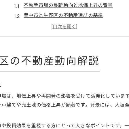
不動産市場の最新動向と地価上昇の背景
豊中市と生野区の不動産選びの基準
主要沿線エリア別不動産の特徴を解説
投資目線で見る不動産購入タイミング
生野区中古物件の人気エリア比較
中古一戸建てを狙うなら今が買い時
区の不動産動向解説
不動産中古一戸建ての今買うべき理由
生野区中古物件を選ぶ際の注意点
景
築年数別で変わる中古不動産の価値
市場は、地価上昇や再開発の影響を受けて活発化していま
駅近中古一戸建ての不動産選択術
一戸建てや売土地の価格上昇が顕著です。背景には、大阪
生野区巽の不動産中古市場を徹底検証
生野区で売り土地を見極める視点とは
値や投資効果を重視する方にとって大きなポイントです。
不動産売り土地選びに欠かせない条件