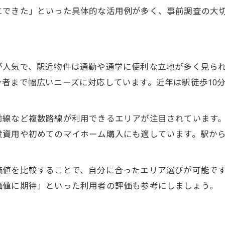
にできた」といった具体的な活用例が多く、事前調査の大
一戸建て不動産を理想の空間へ再生する方法
生野区で人気のリノベーション事例紹介
不動産リノベ物件選びで失敗しないコツ
が人気で、駅近物件は通勤や通学に便利な立地が多く見ら
住み替えや収益用にも適した不動産購入術
者まで幅広いニーズに対応しています。近年は駅徒歩10
不動産住み替え成功のためのステップ解説
収益物件として狙う生野区不動産の選択肢
前線など複数路線が利用できるエリアが注目されています
ローン返済と利回りを重視した不動産購入
投資用や初めてのマイホーム購入にも適しています。駅か
お問い合わせはこちら
お問い合わせはこちら
不動産購入時に押さえるべき権利や条件
家族向け不動産と投資用物件の違いとは
価値を比較することで、自分に合ったエリア選びが可能で
価値に期待」といった利用者の評価も参考にしましょう。