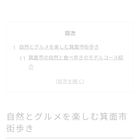
目次
自然とグルメを楽しむ箕面市街歩き
箕面市の自然と食べ歩きのモデルコース紹
介
箕面市で人気の散歩道と観光スポット特集
箕面市グルメとおしゃれカフェ巡りの魅力
箕面市散策で出会う有名なものや名物グル
メ
自然とグルメを楽しむ箕面市
箕面市街歩きで楽しむおすすめ遊び場情報
街歩き
箕面市の魅力あふれる散歩コース案内