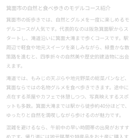
箕面市散歩コースと話題のおしゃれスポッ
箕面市の自然と食べ歩きのモデルコース紹介
ト
箕面市の街歩きでは、自然とグルメを一度に楽しめるモ
箕面市でおすすめの自然豊かな散策ルート
デルコースが人気です。代表的なのは阪急箕面駅からス
箕面市の観光や食べ歩きに便利なルート解
タートし、滝道沿いに箕面大滝まで歩くコースです。駅
説
周辺で軽食や地元スイーツを楽しみながら、緑豊かな散
箕面市で楽しむ大人向け遊び場とスポット
策路を進むと、四季折々の自然美や歴史的建造物に出会
箕面市の散歩で発見する有名なものと魅力
えます。
大人も満喫！箕面市おすすめの過ごし方
滝道では、もみじの天ぷらや地元野菜の総菜パンなど、
箕面市で大人が楽しむ散歩コース体験談
箕面ならではの名物グルメを食べ歩きできます。途中に
箕面市のおしゃれカフェと遊び場を巡る一
点在する茶屋やカフェで休憩しつつ、写真映えするスポ
日
ットも多数。箕面大滝までは駅から徒歩約40分ほどで、
箕面市で話題のスポットを大人目線で楽し
ゆったりと自然を満喫しながら歩けるのが魅力です。
む
混雑を避けるなら、午前中の早い時間帯の出発がおすす
箕面市おすすめグルメや有名なものを満喫
めです。帰り道には地元銘菓や特産品をお土産に購入す