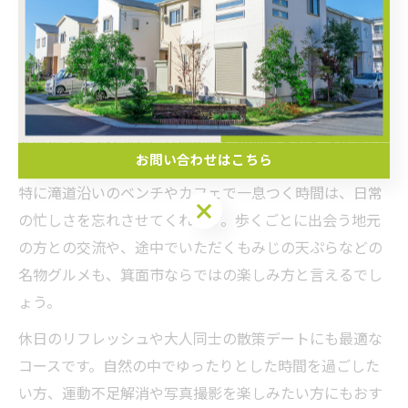
川沿いの涼しさ、歴史を感じる茶屋や土産店が点在して
おり、散策をしながら地域の魅力を体感できます。初心
者でも無理なく歩ける平坦な道が多く、途中で休憩しな
がら進めるのも安心ポイントです。
実際に歩いてみると、春は新緑、秋は紅葉といった景色
お問い合わせはこちら
の変化が楽しめ、写真映えスポットも豊富にあります。
特に滝道沿いのベンチやカフェで一息つく時間は、日常
お問い合わせはこちら
の忙しさを忘れさせてくれます。歩くごとに出会う地元
の方との交流や、途中でいただくもみじの天ぷらなどの
名物グルメも、箕面市ならではの楽しみ方と言えるでし
ょう。
休日のリフレッシュや大人同士の散策デートにも最適な
コースです。自然の中でゆったりとした時間を過ごした
い方、運動不足解消や写真撮影を楽しみたい方にもおす