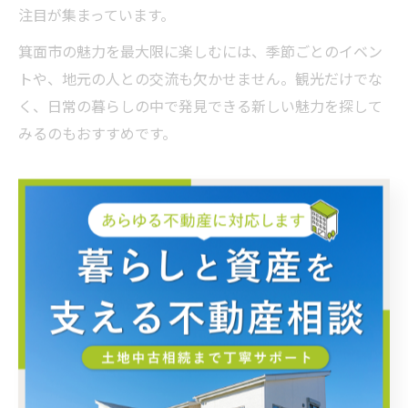
注目が集まっています。
箕面市の魅力を最大限に楽しむには、季節ごとのイベン
トや、地元の人との交流も欠かせません。観光だけでな
く、日常の暮らしの中で発見できる新しい魅力を探して
みるのもおすすめです。
大人も満喫！箕面市おすすめ
の過ごし方
箕面市で大人が楽しむ散歩コース体験談
箕面市の街歩きで大人がじっくり楽しめる散歩コースと
して、箕面駅から箕面大滝までの滝道ルートが定番で
す。このコースは片道およそ40分で、四季折々の自然や