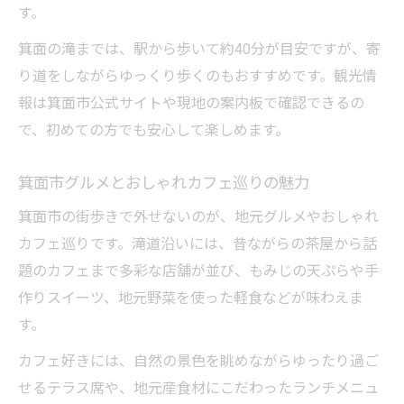
す。
箕面市街歩きで見つける静かなおすすめ場
所
箕面の滝までは、駅から歩いて約40分が目安ですが、寄
り道をしながらゆっくり歩くのもおすすめです。観光情
箕面市の散歩で味わう隠れた名物グルメ特
報は箕面市公式サイトや現地の案内板で確認できるの
集
で、初めての方でも安心して楽しめます。
箕面市の静かなコースでリフレッシュ体験
箕面市の暇つぶしや大人向けスポット案内
箕面市グルメとおしゃれカフェ巡りの魅力
箕面市街歩きで発見する暮らしやすさ
箕面市の街歩きで外せないのが、地元グルメやおしゃれ
箕面市の暮らしやすさを街歩きで実感する
カフェ巡りです。滝道沿いには、昔ながらの茶屋から話
方法
題のカフェまで多彩な店舗が並び、もみじの天ぷらや手
箕面市の生活環境とおすすめの散歩コース
作りスイーツ、地元野菜を使った軽食などが味わえま
箕面市の住みやすさと話題のスポット紹介
す。
箕面市の街歩きで治安や環境の良さを体感
カフェ好きには、自然の景色を眺めながらゆったり過ご
箕面市の住宅地付近で楽しむ散策とグルメ
せるテラス席や、地元産食材にこだわったランチメニュ