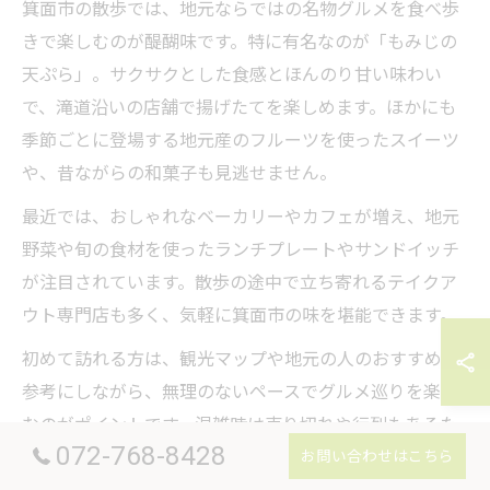
箕面市の散歩では、地元ならではの名物グルメを食べ歩
きで楽しむのが醍醐味です。特に有名なのが「もみじの
天ぷら」。サクサクとした食感とほんのり甘い味わい
で、滝道沿いの店舗で揚げたてを楽しめます。ほかにも
季節ごとに登場する地元産のフルーツを使ったスイーツ
や、昔ながらの和菓子も見逃せません。
最近では、おしゃれなベーカリーやカフェが増え、地元
野菜や旬の食材を使ったランチプレートやサンドイッチ
が注目されています。散歩の途中で立ち寄れるテイクア
ウト専門店も多く、気軽に箕面市の味を堪能できます。
初めて訪れる方は、観光マップや地元の人のおすすめを
参考にしながら、無理のないペースでグルメ巡りを楽し
むのがポイントです。混雑時は売り切れや行列もあるた
072-768-8428
お問い合わせはこちら
め、早めの時間帯の利用がおすすめです。