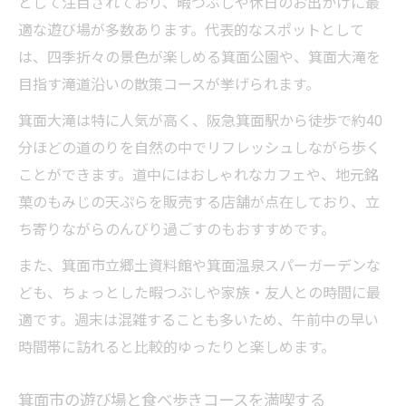
として注目されており、暇つぶしや休日のお出かけに最
適な遊び場が多数あります。代表的なスポットとして
は、四季折々の景色が楽しめる箕面公園や、箕面大滝を
目指す滝道沿いの散策コースが挙げられます。
箕面大滝は特に人気が高く、阪急箕面駅から徒歩で約40
分ほどの道のりを自然の中でリフレッシュしながら歩く
ことができます。道中にはおしゃれなカフェや、地元銘
菓のもみじの天ぷらを販売する店舗が点在しており、立
ち寄りながらのんびり過ごすのもおすすめです。
また、箕面市立郷土資料館や箕面温泉スパーガーデンな
ども、ちょっとした暇つぶしや家族・友人との時間に最
適です。週末は混雑することも多いため、午前中の早い
時間帯に訪れると比較的ゆったりと楽しめます。
箕面市の遊び場と食べ歩きコースを満喫する