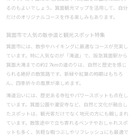
箕面市街歩きで充実した休日の過ごし方提
るのもよいでしょう。箕面観光マップを活用して、自分
案
だけのオリジナルコースを作る楽しみもあります。
箕面市で休日を彩る遊び場特集
箕面市で人気の遊び場と暇つぶしスポット
箕面市で人気の散歩道と観光スポット特集
箕面市の遊び場と食べ歩きコースを満喫す
箕面市には、散歩やハイキングに最適なコースが充実し
る
ています。特に人気なのが「滝道」で、阪急箕面駅から
箕面市おすすめスポットの回り方と楽しみ
箕面大滝までの約2.7kmの道のりは、自然と歴史を感じ
方
られる絶好の散策路です。新緑や紅葉の時期はもちろ
ん、四季折々の風景が楽しめます。
箕面市散歩で訪れたいおしゃれな遊び場情
報
滝道沿いには、歴史ある寺社やパワースポットも点在し
箕面市の有名なものや遊び場の魅力を紹介
ています。箕面公園や瀧安寺など、自然と文化が融合し
ゆったり過ごす箕面市の穴場スポット
たスポットは、観光客だけでなく地元の方にも親しまれ
ています。散策途中で立ち寄れるベンチやおしゃれスポ
箕面市の穴場スポットとおしゃれな楽しみ
ットも多く、気軽な暇つぶしやリフレッシュにも最適で
方